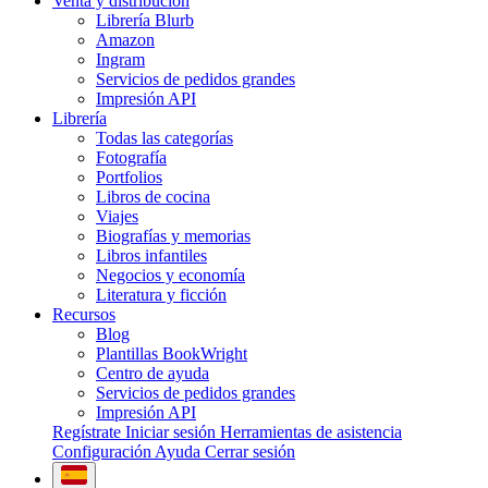
Venta y distribución
Librería Blurb
Amazon
Ingram
Servicios de pedidos grandes
Impresión API
Librería
Todas las categorías
Fotografía
Portfolios
Libros de cocina
Viajes
Biografías y memorias
Libros infantiles
Negocios y economía
Literatura y ficción
Recursos
Blog
Plantillas BookWright
Centro de ayuda
Servicios de pedidos grandes
Impresión API
Regístrate
Iniciar sesión
Herramientas de asistencia
Configuración
Ayuda
Cerrar sesión