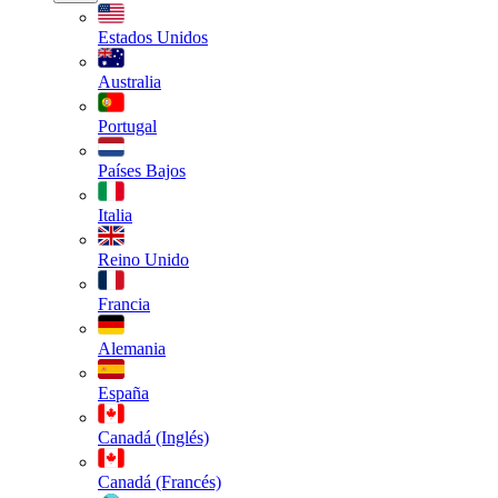
Estados Unidos
Australia
Portugal
Países Bajos
Italia
Reino Unido
Francia
Alemania
España
Canadá (Inglés)
Canadá (Francés)