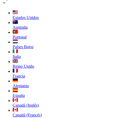
Estados Unidos
Australia
Portugal
Países Bajos
Italia
Reino Unido
Francia
Alemania
España
Canadá (Inglés)
Canadá (Francés)