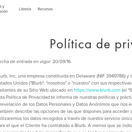
a y
Librería
Recursos
ución
Política de pr
echa de entrada en vigor: 20/09/16
lurb, Inc, una empresa constituida en Delaware (NIF 3949786) y 
stados Unidos ("Blurb", "nosotros" o "nuestro" con sus respectivas 
isitantes de su Sitio Web ubicado en
https://www.blurb.com
(el "
sta Política de Privacidad te informa de nuestras políticas y prác
 revelación de los Datos Personales y Datos Anónimos que nos env
ambién describe las opciones de las que dispones para acceder a t
tilizaremos los datos recogidos a través de nuestro servicio única
ara el que el Cliente ha contratado a Blurb. A menos que se indi