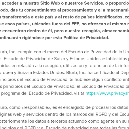
l acceder a nuestro Sitio Web o nuestros Servicios, o proporci
odo, das tu consentimiento al procesamiento y el almacenami
u transferencia a este país y al resto de países identificados, 
ue esos países, ubicados fuera del EEE, no ofrezcan el mismo n
e encuentran dentro de él, pero nuestra recogida, almacenami
ontinuarán rigiéndose por esta Política de Privacidad.
lurb, Inc. cumple con el marco del Escudo de Privacidad de la U
el Escudo de Privacidad de Suiza y Estados Unidos establecido
nidos en relación a la recogida, utilización y retención de la inf
uropea y Suiza a Estados Unidos. Blurb, Inc. ha certificado al D
rincipios del Escudo de Privacidad. Si hubiese algún conflicto ent
os principios del Escudo de Privacidad, el Escudo de Privacidad 
l programa del Escudo de Privacidad, visita
https://www.privacys
lurb, como «responsable», es el encargado de procesar los datos
áginas web y servicios dentro de los marcos del RGPD y del Escud
osteriormente los datos a terceros actuando como agente en su n
rincipios del RGPD y el Escudo de privacidad para todas las futur