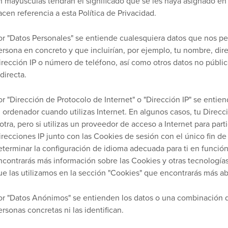
n mayúsculas tendrán el significado que se les haya asignado en
acen referencia a esta Política de Privacidad.
or "Datos Personales" se entiende cualesquiera datos que nos perm
ersona en concreto y que incluirían, por ejemplo, tu nombre, dire
irección IP o número de teléfono, así como otros datos no públic
directa.
or "Dirección de Protocolo de Internet" o "Dirección IP" se ent
u ordenador cuando utilizas Internet. En algunos casos, tu Direc
 otra, pero si utilizas un proveedor de acceso a Internet para par
irecciones IP junto con las Cookies de sesión con el único fin de
eterminar la configuración de idioma adecuada para ti en función 
ncontrarás más información sobre las Cookies y otras tecnologías 
ue las utilizamos en la sección "Cookies" que encontrarás más ab
or "Datos Anónimos" se entienden los datos o una combinación 
ersonas concretas ni las identifican.