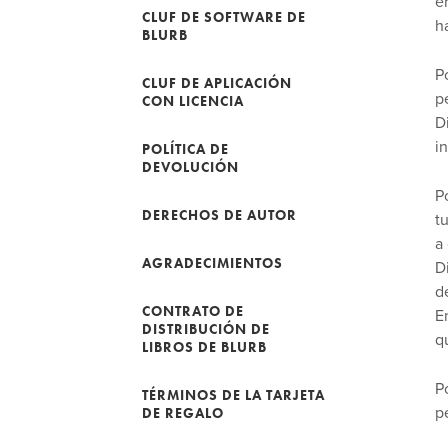
e
CLUF DE SOFTWARE DE
h
BLURB
P
CLUF DE APLICACIÓN
p
CON LICENCIA
D
in
POLÍTICA DE
DEVOLUCIÓN
P
DERECHOS DE AUTOR
t
a
AGRADECIMIENTOS
D
d
CONTRATO DE
E
DISTRIBUCIÓN DE
q
LIBROS DE BLURB
P
TÉRMINOS DE LA TARJETA
p
DE REGALO