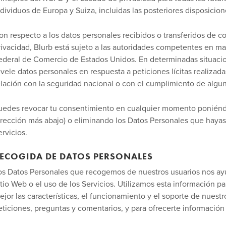
ndividuos de Europa y Suiza, incluidas las posteriores disposicio
on respecto a los datos personales recibidos o transferidos de 
rivacidad, Blurb está sujeto a las autoridades competentes en mat
ederal de Comercio de Estados Unidos. En determinadas situacio
evele datos personales en respuesta a peticiones lícitas realizad
elación con la seguridad nacional o con el cumplimiento de algun
uedes revocar tu consentimiento en cualquier momento poniéndo
irección más abajo) o eliminando los Datos Personales que hayas
ervicios.
ECOGIDA DE DATOS PERSONALES
os Datos Personales que recogemos de nuestros usuarios nos ayud
itio Web o el uso de los Servicios. Utilizamos esta información pa
ejor las características, el funcionamiento y el soporte de nuestr
eticiones, preguntas y comentarios, y para ofrecerte información