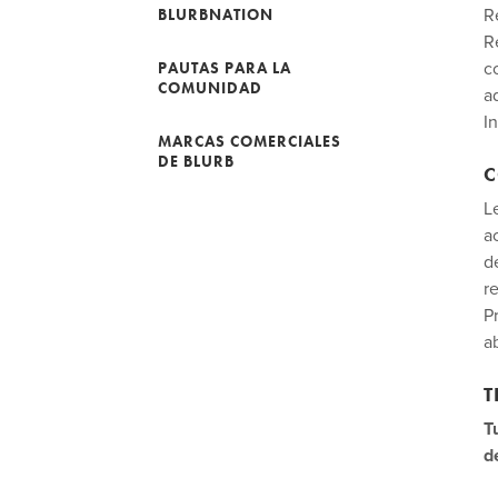
BLURBNATION
R
R
PAUTAS PARA LA
c
COMUNIDAD
a
In
MARCAS COMERCIALES
DE BLURB
C
L
a
d
r
P
a
T
T
d