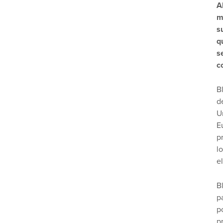
A
m
s
q
s
c
B
d
U
E
p
l
e
B
p
p
p