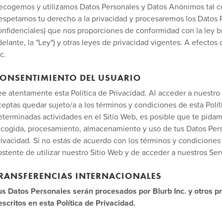
ecogemos y utilizamos Datos Personales y Datos Anónimos tal com
espetamos tu derecho a la privacidad y procesaremos los Datos P
onfidenciales) que nos proporciones de conformidad con la ley b
delante, la "Ley") y otras leyes de privacidad vigentes. A efectos 
c.
ONSENTIMIENTO DEL USUARIO
ee atentamente esta Política de Privacidad. Al acceder a nuestro S
ceptas quedar sujeto/a a los términos y condiciones de esta Polít
eterminadas actividades en el Sitio Web, es posible que te pida
ecogida, procesamiento, almacenamiento y uso de tus Datos Pers
rivacidad. Si no estás de acuerdo con los términos y condiciones d
bstente de utilizar nuestro Sitio Web y de acceder a nuestros Serv
RANSFERENCIAS INTERNACIONALES
us Datos Personales serán procesados por Blurb Inc. y otros p
escritos en esta Política de Privacidad.