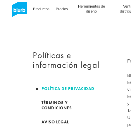
Skip
Herramientas de
Vent
to
Productos
Precios
diseño
distrib
main
content
Políticas e
F
información legal
B
E
POLÍTICA DE PRIVACIDAD
v
E
TÉRMINOS Y
y
CONDICIONES
T
U
AVISO LEGAL
p