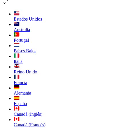
Estados Unidos
Australia
Portugal
Países Bajos
Italia
Reino Unido
Francia
Alemania
España
Canadá (Inglés)
Canadá (Francés)