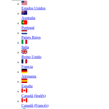
Estados Unidos
Australia
Portugal
Países Bajos
Italia
Reino Unido
Francia
Alemania
España
Canadá (Inglés)
Canadá (Francés)