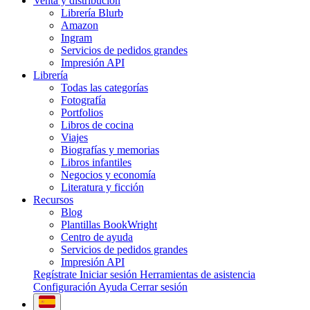
Venta y distribución
Librería Blurb
Amazon
Ingram
Servicios de pedidos grandes
Impresión API
Librería
Todas las categorías
Fotografía
Portfolios
Libros de cocina
Viajes
Biografías y memorias
Libros infantiles
Negocios y economía
Literatura y ficción
Recursos
Blog
Plantillas BookWright
Centro de ayuda
Servicios de pedidos grandes
Impresión API
Regístrate
Iniciar sesión
Herramientas de asistencia
Configuración
Ayuda
Cerrar sesión