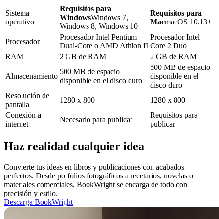
Requisitos para
Sistema
Requisitos para
Windows
Windows 7,
operativo
Mac
macOS 10.13+
Windows 8, Windows 10
Procesador Intel Pentium
Procesador Intel
Procesador
Dual-Core o AMD Athlon II
Core 2 Duo
RAM
2 GB de RAM
2 GB de RAM
500 MB de espacio
500 MB de espacio
Almacenamiento
disponible en el
disponible en el disco duro
disco duro
Resolución de
1280 x 800
1280 x 800
pantalla
Conexión a
Requisitos para
Necesario para publicar
internet
publicar
Haz realidad cualquier idea
Convierte tus ideas en libros y publicaciones con acabados
perfectos. Desde porfolios fotográficos a recetarios, novelas o
materiales comerciales, BookWright se encarga de todo con
precisión y estilo.
Descarga BookWright